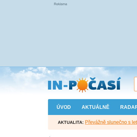
Přejít
na
hlavní
obsah
ÚVOD
AKTUÁLNĚ
RADA
Převážně slunečno s let
AKTUALITA: