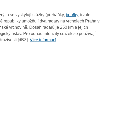
15:45
15:35
rých se vyskytují srážky (přeháňky,
bouřky
, trvalé
15:25
é republiky umožňují dva radary na vrcholech Praha v
15:15
ské vrchovině. Dosah radarů je 250 km a jejich
15:05
ický ústav. Pro odhad intenzity srážek se používají
14:55
drazivosti [dBZ].
Více informací
14:45
14:35
14:25
14:15
14:05
13:55
13:45
13:35
13:25
13:15
13:05
12:55