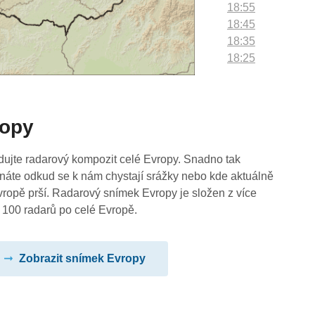
18:55
18:45
18:35
18:25
18:15
18:05
17:55
ropy
17:45
17:35
17:25
dujte radarový kompozit celé Evropy. Snadno tak
17:15
náte odkud se k nám chystají srážky nebo kde aktuálně
17:05
vropě prší. Radarový snímek Evropy je složen z více
16:55
 100 radarů po celé Evropě.
16:45
16:35
Zobrazit snímek Evropy
16:25
16:15
16:05
15:55