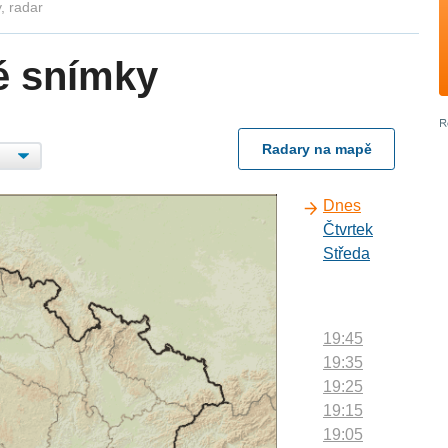
, radar
é snímky
Radary na mapě
Dnes
Čtvrtek
Středa
19:45
19:35
19:25
19:15
19:05