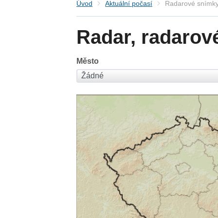
Úvod
Aktuální počasí
Radarové snímky
Radar, radarov
Město