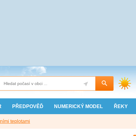
R
PŘEDPOVĚĎ
NUMERICKÝ
MODEL
ŘEKY
ními teplotami