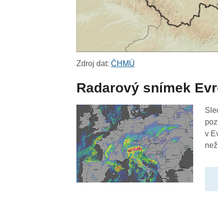
Zdroj dat:
ČHMÚ
Radarový snímek Ev
Sle
poz
v E
než