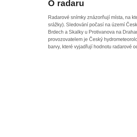
O radaru
Radarové snímky znázorňují místa, na kte
srážky). Sledování počasí na území Česk
Brdech a Skalky u Protivanova na Drahan
provozovatelem je Český hydrometeorolog
barvy, které vyjadřují hodnotu radarové o