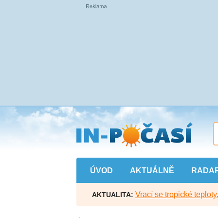
Přejít
na
hlavní
obsah
ÚVOD
AKTUÁLNĚ
RADA
Vrací se tropické teploty
AKTUALITA: