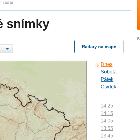
, radar
é snímky
Radary na mapě
Dnes
Sobota
Pátek
Čtvrtek
14:25
14:15
14:05
13:55
13:45