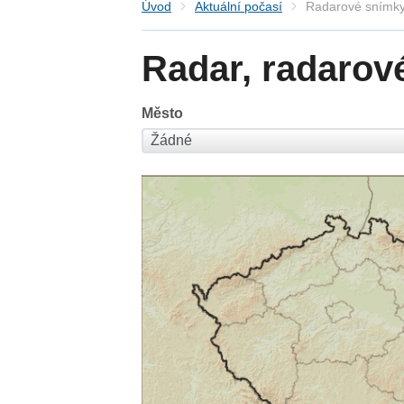
Úvod
Aktuální počasí
Radarové snímky
Radar, radarov
Město