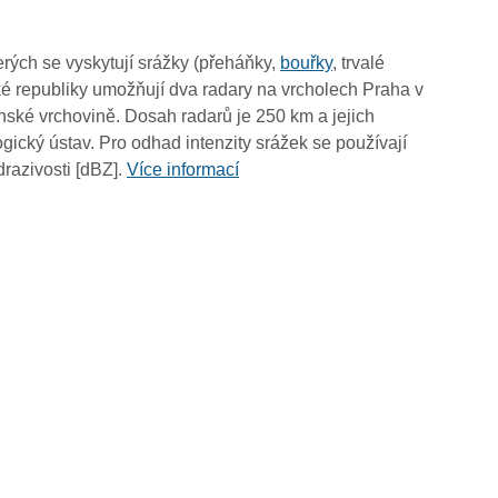
10:25
10:15
rých se vyskytují srážky (přeháňky,
bouřky
, trvalé
10:05
é republiky umožňují dva radary na vrcholech Praha v
09:55
ské vrchovině. Dosah radarů je 250 km a jejich
09:45
ický ústav. Pro odhad intenzity srážek se používají
09:35
drazivosti [dBZ].
Více informací
09:25
09:15
09:05
08:55
08:45
08:35
08:25
08:15
08:05
07:55
07:45
07:35