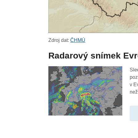
Zdroj dat:
ČHMÚ
Radarový snímek Ev
Sle
poz
v E
než