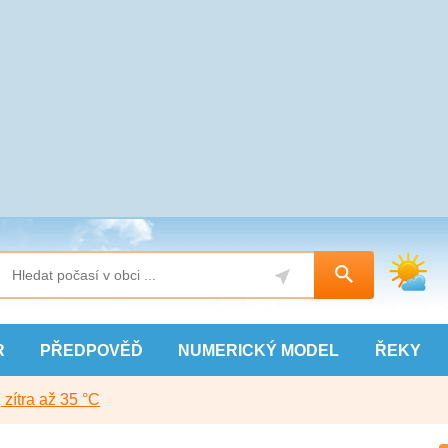
R
PŘEDPOVĚĎ
NUMERICKÝ
MODEL
ŘEKY
, zítra až 35 °C