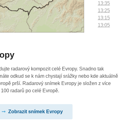
13:35
13:25
13:15
13:05
12:55
12:45
12:35
ropy
12:25
12:15
12:05
dujte radarový kompozit celé Evropy. Snadno tak
11:55
náte odkud se k nám chystají srážky nebo kde aktuálně
11:45
vropě prší. Radarový snímek Evropy je složen z více
11:35
 100 radarů po celé Evropě.
11:25
11:15
Zobrazit snímek Evropy
11:05
10:55
10:45
10:35