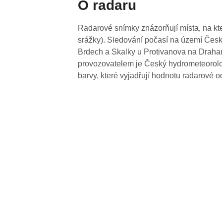
O radaru
Radarové snímky znázorňují místa, na kte
srážky). Sledování počasí na území Česk
Brdech a Skalky u Protivanova na Drahan
provozovatelem je Český hydrometeorolog
barvy, které vyjadřují hodnotu radarové o