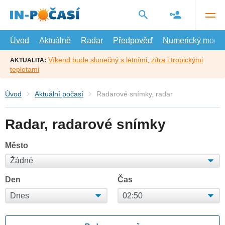
Přejít
na
hlavní
obsah
Úvod
Aktuálně
Radar
Předpověď
Numerický model
Víkend bude slunečný s letními, zítra i tropickými
AKTUALITA:
teplotami
Úvod
Aktuální počasí
Radarové snímky, radar
Radar, radarové snímky
Město
Den
Čas