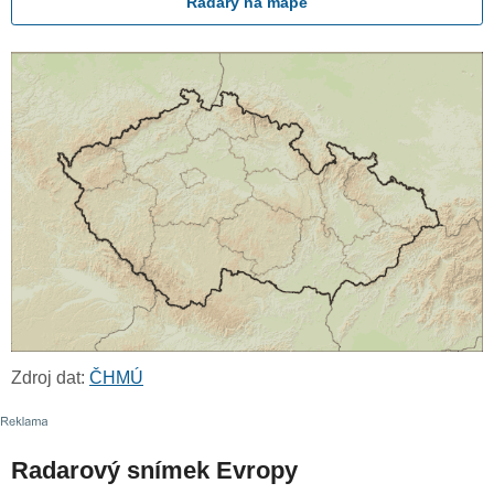
Radary na mapě
Zdroj dat:
ČHMÚ
Radarový snímek Evropy