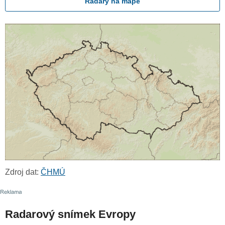
Radary na mapě
Zdroj dat:
ČHMÚ
Radarový snímek Evropy