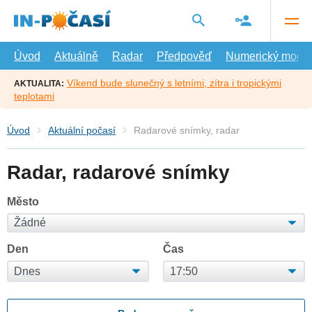
Přejít
na
hlavní
obsah
Úvod
Aktuálně
Radar
Předpověď
Numerický model
Víkend bude slunečný s letními, zítra i tropickými
AKTUALITA:
teplotami
Úvod
Aktuální počasí
Radarové snímky, radar
Radar, radarové snímky
Město
Den
Čas