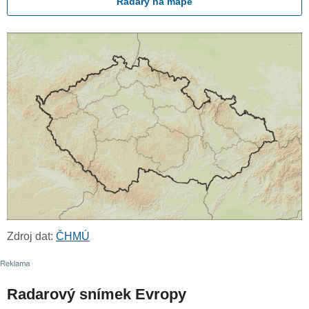
Radary na mapě
Zdroj dat:
ČHMÚ
Radarový snímek Evropy