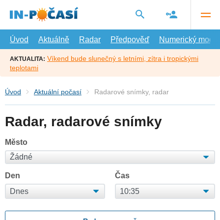
Přejít
na
hlavní
obsah
Úvod
Aktuálně
Radar
Předpověď
Numerický model
Víkend bude slunečný s letními, zítra i tropickými
AKTUALITA:
teplotami
Úvod
Aktuální počasí
Radarové snímky, radar
Radar, radarové snímky
Město
Den
Čas