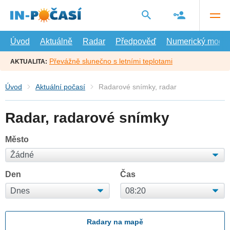
Přejít
na
hlavní
obsah
Úvod
Aktuálně
Radar
Předpověď
Numerický model
Převážně slunečno s letními teplotami
AKTUALITA:
Úvod
Aktuální počasí
Radarové snímky, radar
Radar, radarové snímky
Město
Den
Čas
Radary na mapě