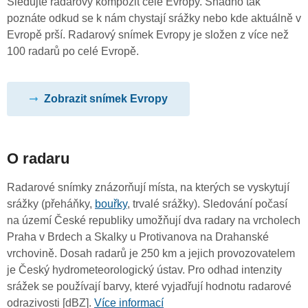
Sledujte radarový kompozit celé Evropy. Snadno tak
poznáte odkud se k nám chystají srážky nebo kde aktuálně v
Evropě prší. Radarový snímek Evropy je složen z více než
100 radarů po celé Evropě.
Zobrazit snímek Evropy
O radaru
Radarové snímky znázorňují místa, na kterých se vyskytují
srážky (přeháňky,
bouřky
, trvalé srážky). Sledování počasí
na území České republiky umožňují dva radary na vrcholech
Praha v Brdech a Skalky u Protivanova na Drahanské
vrchovině. Dosah radarů je 250 km a jejich provozovatelem
je Český hydrometeorologický ústav. Pro odhad intenzity
srážek se používají barvy, které vyjadřují hodnotu radarové
odrazivosti [dBZ].
Více informací