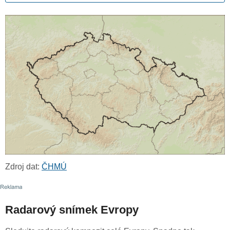
Zdroj dat:
ČHMÚ
Radarový snímek Evropy