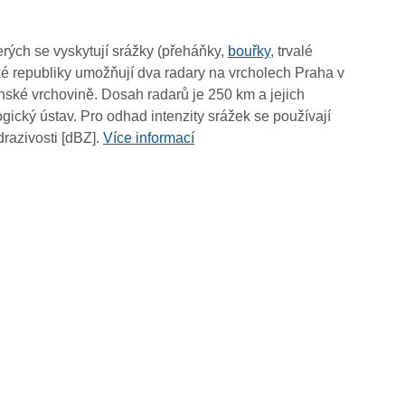
05:00
04:50
rých se vyskytují srážky (přeháňky,
bouřky
, trvalé
04:40
é republiky umožňují dva radary na vrcholech Praha v
04:30
ské vrchovině. Dosah radarů je 250 km a jejich
04:20
ický ústav. Pro odhad intenzity srážek se používají
04:10
drazivosti [dBZ].
Více informací
04:00
03:50
03:40
03:30
03:20
03:10
03:00
02:50
02:40
02:30
02:20
02:10