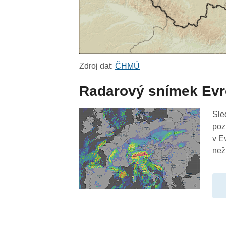
Zdroj dat:
ČHMÚ
Radarový snímek Ev
Sle
poz
v E
než