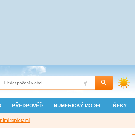
R
PŘEDPOVĚĎ
NUMERICKÝ
MODEL
ŘEKY
ními teplotami