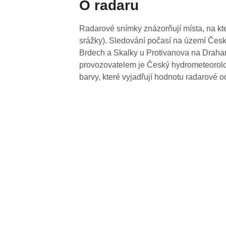
O radaru
Radarové snímky znázorňují místa, na kte
srážky). Sledování počasí na území Česk
Brdech a Skalky u Protivanova na Drahan
provozovatelem je Český hydrometeorolog
barvy, které vyjadřují hodnotu radarové o