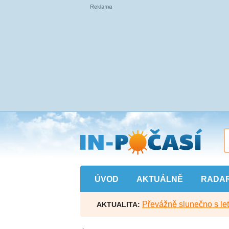
Přejít
na
hlavní
obsah
ÚVOD
AKTUÁLNĚ
RADA
Převážně slunečno s let
AKTUALITA: