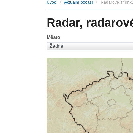
Úvod
Aktuální počasí
Radarové snímky
Radar, radarov
Město