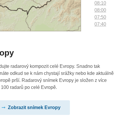
08:10
08:00
07:50
07:40
07:30
07:20
07:10
ropy
07:00
06:50
06:40
dujte radarový kompozit celé Evropy. Snadno tak
06:30
náte odkud se k nám chystají srážky nebo kde aktuálně
06:20
vropě prší. Radarový snímek Evropy je složen z více
06:10
 100 radarů po celé Evropě.
06:00
05:50
Zobrazit snímek Evropy
05:40
05:30
05:20
05:10