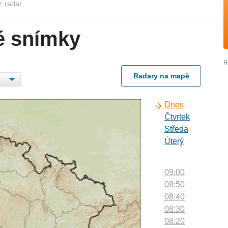
, radar
é snímky
Radary na mapě
Dnes
Čtvrtek
Středa
Úterý
09:00
08:50
08:40
08:30
08:20