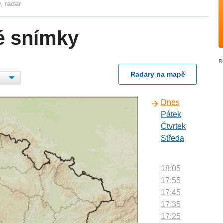
, radar
é snímky
Radary na mapě
Dnes
Pátek
Čtvrtek
Středa
18:05
17:55
17:45
17:35
17:25