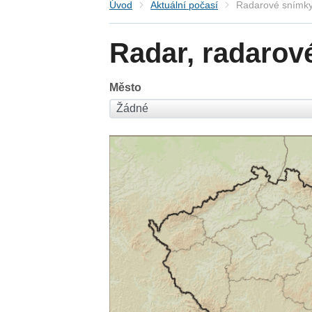
Úvod
Aktuální počasí
Radarové snímky
Radar, radarov
Město