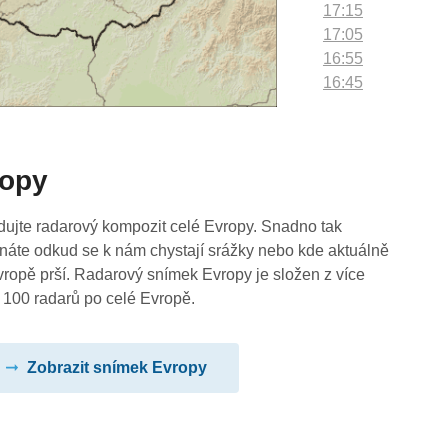
17:15
17:05
16:55
16:45
16:35
16:25
16:15
ropy
16:05
15:55
15:45
dujte radarový kompozit celé Evropy. Snadno tak
15:35
náte odkud se k nám chystají srážky nebo kde aktuálně
15:25
vropě prší. Radarový snímek Evropy je složen z více
15:15
 100 radarů po celé Evropě.
15:05
14:55
Zobrazit snímek Evropy
14:45
14:35
14:25
14:15