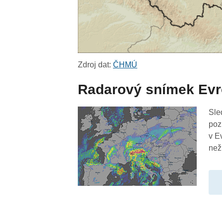
Zdroj dat:
ČHMÚ
Radarový snímek Ev
Sle
poz
v E
než