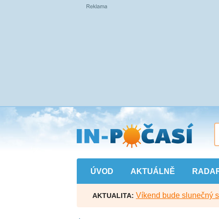
Přejít
na
hlavní
obsah
ÚVOD
AKTUÁLNĚ
RADA
Víkend bude slunečný s l
AKTUALITA: