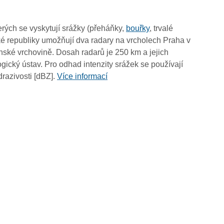
14:05
13:55
rých se vyskytují srážky (přeháňky,
bouřky
, trvalé
13:45
é republiky umožňují dva radary na vrcholech Praha v
13:35
ské vrchovině. Dosah radarů je 250 km a jejich
13:25
ický ústav. Pro odhad intenzity srážek se používají
13:15
drazivosti [dBZ].
Více informací
13:05
12:55
12:45
12:35
12:25
12:15
12:05
11:55
11:45
11:35
11:25
11:15