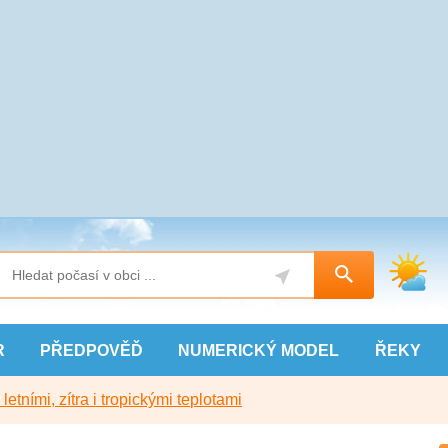
R
PŘEDPOVĚĎ
NUMERICKÝ
MODEL
ŘEKY
etními, zítra i tropickými teplotami