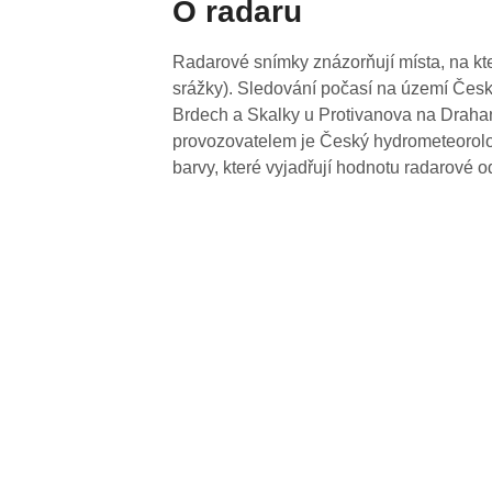
O radaru
Radarové snímky znázorňují místa, na kte
srážky). Sledování počasí na území Česk
Brdech a Skalky u Protivanova na Drahan
provozovatelem je Český hydrometeorolog
barvy, které vyjadřují hodnotu radarové o