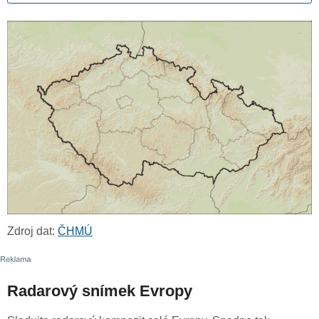
Zdroj dat:
ČHMÚ
Radarový snímek Evropy