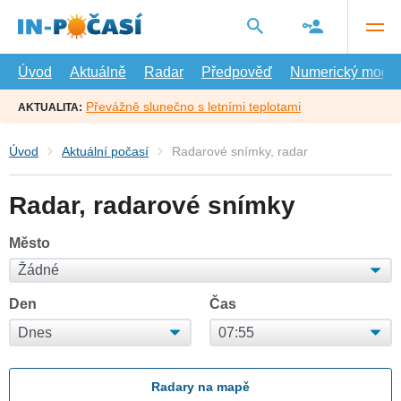
Přejít
na
hlavní
obsah
Úvod
Aktuálně
Radar
Předpověď
Numerický model
Převážně slunečno s letními teplotami
AKTUALITA:
Úvod
Aktuální počasí
Radarové snímky, radar
Radar, radarové snímky
Město
Den
Čas
Radary na mapě