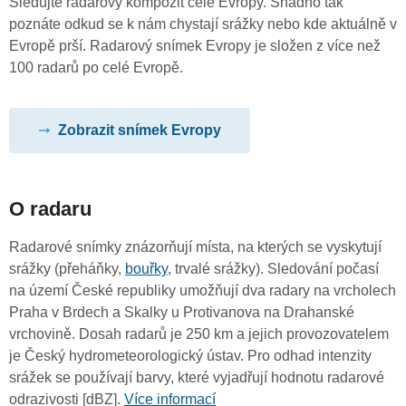
Sledujte radarový kompozit celé Evropy. Snadno tak
poznáte odkud se k nám chystají srážky nebo kde aktuálně v
Evropě prší. Radarový snímek Evropy je složen z více než
100 radarů po celé Evropě.
Zobrazit snímek Evropy
O radaru
Radarové snímky znázorňují místa, na kterých se vyskytují
srážky (přeháňky,
bouřky
, trvalé srážky). Sledování počasí
na území České republiky umožňují dva radary na vrcholech
Praha v Brdech a Skalky u Protivanova na Drahanské
vrchovině. Dosah radarů je 250 km a jejich provozovatelem
je Český hydrometeorologický ústav. Pro odhad intenzity
srážek se používají barvy, které vyjadřují hodnotu radarové
odrazivosti [dBZ].
Více informací