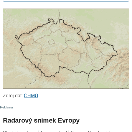
Zdroj dat:
ČHMÚ
Radarový snímek Evropy