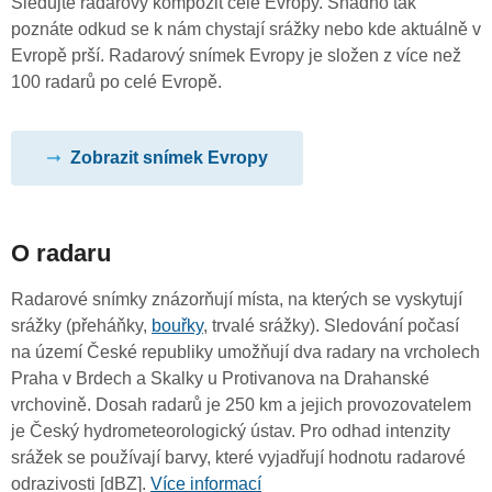
Sledujte radarový kompozit celé Evropy. Snadno tak
poznáte odkud se k nám chystají srážky nebo kde aktuálně v
Evropě prší. Radarový snímek Evropy je složen z více než
100 radarů po celé Evropě.
Zobrazit snímek Evropy
O radaru
Radarové snímky znázorňují místa, na kterých se vyskytují
srážky (přeháňky,
bouřky
, trvalé srážky). Sledování počasí
na území České republiky umožňují dva radary na vrcholech
Praha v Brdech a Skalky u Protivanova na Drahanské
vrchovině. Dosah radarů je 250 km a jejich provozovatelem
je Český hydrometeorologický ústav. Pro odhad intenzity
srážek se používají barvy, které vyjadřují hodnotu radarové
odrazivosti [dBZ].
Více informací