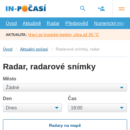
Přejít
na
hlavní
obsah
Úvod
Aktuálně
Radar
Předpověď
Numerický model
Vrací se tropické teploty, zítra až 35 °C
AKTUALITA:
Úvod
Aktuální počasí
Radarové snímky, radar
Radar, radarové snímky
Město
Den
Čas
Radary na mapě