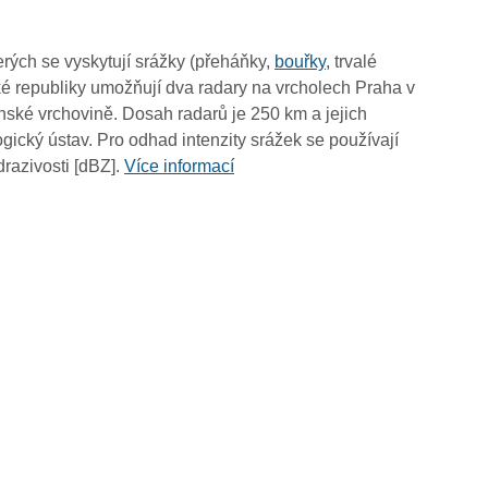
09:50
09:40
rých se vyskytují srážky (přeháňky,
bouřky
, trvalé
09:30
é republiky umožňují dva radary na vrcholech Praha v
09:20
ské vrchovině. Dosah radarů je 250 km a jejich
09:10
ický ústav. Pro odhad intenzity srážek se používají
09:00
drazivosti [dBZ].
Více informací
08:50
08:40
08:30
08:20
08:10
08:00
07:50
07:40
07:30
07:20
07:10
07:00