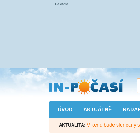
Přejít
na
hlavní
obsah
ÚVOD
AKTUÁLNĚ
RADA
Víkend bude slunečný s l
AKTUALITA: