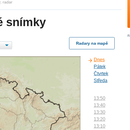
, radar
é snímky
Radary na mapě
Dnes
Pátek
Čtvrtek
Středa
13:50
13:40
13:30
13:20
13:10