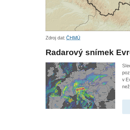
Zdroj dat:
ČHMÚ
Radarový snímek Ev
Sle
poz
v E
než