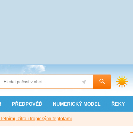
R
PŘEDPOVĚĎ
NUMERICKÝ
MODEL
ŘEKY
etními, zítra i tropickými teplotami