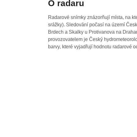
O radaru
Radarové snímky znázorňují místa, na kte
srážky). Sledování počasí na území Česk
Brdech a Skalky u Protivanova na Drahan
provozovatelem je Český hydrometeorolog
barvy, které vyjadřují hodnotu radarové o