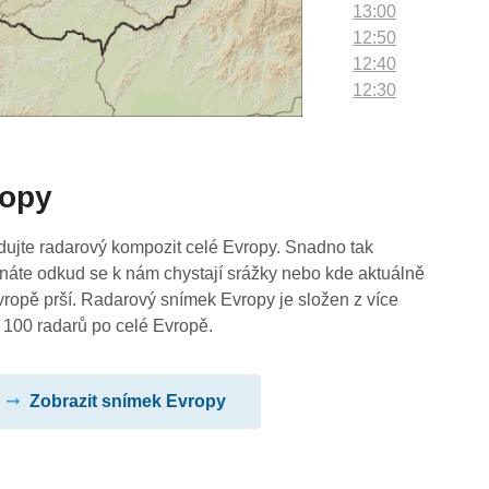
13:00
12:50
12:40
12:30
12:20
12:10
12:00
ropy
11:50
11:40
11:30
dujte radarový kompozit celé Evropy. Snadno tak
11:20
náte odkud se k nám chystají srážky nebo kde aktuálně
11:10
vropě prší. Radarový snímek Evropy je složen z více
11:00
 100 radarů po celé Evropě.
10:50
10:40
Zobrazit snímek Evropy
10:30
10:20
10:10
10:00