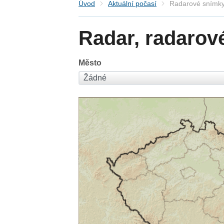
Úvod
Aktuální počasí
Radarové snímky
Radar, radarov
Město