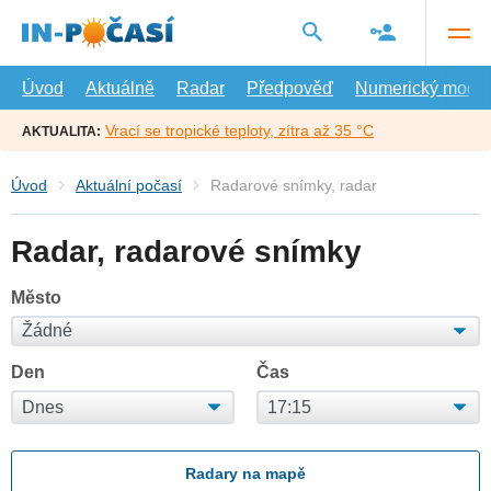
Přejít
na
hlavní
obsah
Úvod
Aktuálně
Radar
Předpověď
Numerický model
Vrací se tropické teploty, zítra až 35 °C
AKTUALITA:
Úvod
Aktuální počasí
Radarové snímky, radar
Radar, radarové snímky
Město
Den
Čas
Radary na mapě