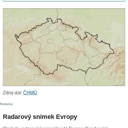
Zdroj dat:
ČHMÚ
Radarový snímek Evropy