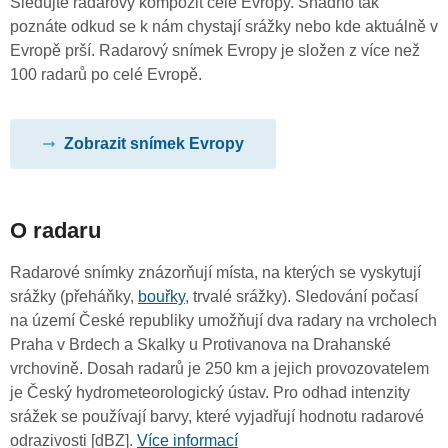
Sledujte radarový kompozit celé Evropy. Snadno tak
poznáte odkud se k nám chystají srážky nebo kde aktuálně v
Evropě prší. Radarový snímek Evropy je složen z více než
100 radarů po celé Evropě.
Zobrazit snímek Evropy
O radaru
Radarové snímky znázorňují místa, na kterých se vyskytují
srážky (přeháňky,
bouřky
, trvalé srážky). Sledování počasí
na území České republiky umožňují dva radary na vrcholech
Praha v Brdech a Skalky u Protivanova na Drahanské
vrchovině. Dosah radarů je 250 km a jejich provozovatelem
je Český hydrometeorologický ústav. Pro odhad intenzity
srážek se používají barvy, které vyjadřují hodnotu radarové
odrazivosti [dBZ].
Více informací