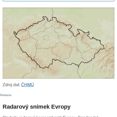
Zdroj dat:
ČHMÚ
Radarový snímek Evropy