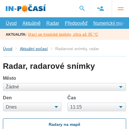
Přejít
na
hlavní
obsah
Úvod
Aktuálně
Radar
Předpověď
Numerický model
Vrací se tropické teploty, zítra až 35 °C
AKTUALITA:
Úvod
Aktuální počasí
Radarové snímky, radar
Radar, radarové snímky
Město
Den
Čas
Radary na mapě