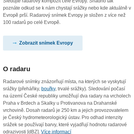
Sledujte radarový kompozit celé Evropy. Snadno tak
poznáte odkud se k nám chystají srážky nebo kde aktuálně v
Evropě prší. Radarový snímek Evropy je složen z více než
100 radarů po celé Evropě.
Zobrazit snímek Evropy
O radaru
Radarové snímky znázorňují místa, na kterých se vyskytují
srážky (přeháňky,
bouřky
, trvalé srážky). Sledování počasí
na území České republiky umožňují dva radary na vrcholech
Praha v Brdech a Skalky u Protivanova na Drahanské
vrchovině. Dosah radarů je 250 km a jejich provozovatelem
je Český hydrometeorologický ústav. Pro odhad intenzity
srážek se používají barvy, které vyjadřují hodnotu radarové
odrazivosti [dBZ].
Více informací