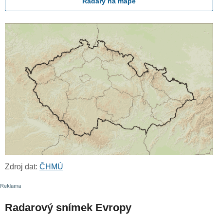
Radary na mapě
Zdroj dat:
ČHMÚ
Radarový snímek Evropy