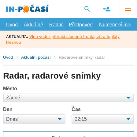
Přejít
na
hlavní
obsah
Úvod
Aktuálně
Radar
Předpověď
Numerický model
Vlnu veder přeruší studená fronta, zítra teploty
AKTUALITA:
klesnou
Úvod
Aktuální počasí
Radarové snímky, radar
Radar, radarové snímky
Město
Den
Čas