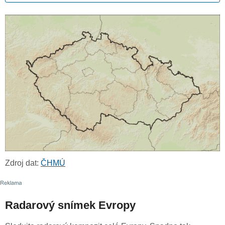
Zdroj dat:
ČHMÚ
Radarový snímek Evropy