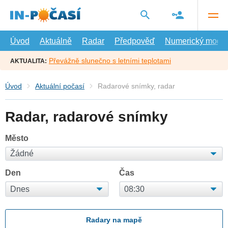
Přejít
na
hlavní
obsah
Úvod
Aktuálně
Radar
Předpověď
Numerický model
Převážně slunečno s letními teplotami
AKTUALITA:
Úvod
Aktuální počasí
Radarové snímky, radar
Radar, radarové snímky
Město
Den
Čas
Radary na mapě