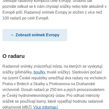
Sledujte radarový kompozit celé Evropy. Snadno tak
poznáte odkud se k nám chystají srážky nebo kde aktuálně v
Evropě prší. Radarový snímek Evropy je složen z více než
100 radarů po celé Evropě.
Zobrazit snímek Evropy
O radaru
Radarové snímky znázorňují místa, na kterých se vyskytují
srážky (přeháňky,
bouřky
, trvalé srážky). Sledování počasí
na území České republiky umožňují dva radary na vrcholech
Praha v Brdech a Skalky u Protivanova na Drahanské
vrchovině. Dosah radarů je 250 km a jejich provozovatelem
je Český hydrometeorologický ústav. Pro odhad intenzity
srážek se používají barvy, které vyjadřují hodnotu radarové
odrazivosti [dBZ].
Více informací