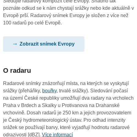
Sledujte radarový kompozit celé Evropy. Snadno tak
poznáte odkud se k nám chystají srážky nebo kde aktuálně v
Evropě prší. Radarový snímek Evropy je složen z více než
100 radarů po celé Evropě.
Zobrazit snímek Evropy
O radaru
Radarové snímky znázorňují místa, na kterých se vyskytují
srážky (přeháňky,
bouřky
, trvalé srážky). Sledování počasí
na území České republiky umožňují dva radary na vrcholech
Praha v Brdech a Skalky u Protivanova na Drahanské
vrchovině. Dosah radarů je 250 km a jejich provozovatelem
je Český hydrometeorologický ústav. Pro odhad intenzity
srážek se používají barvy, které vyjadřují hodnotu radarové
odrazivosti [dBZ].
Více informací