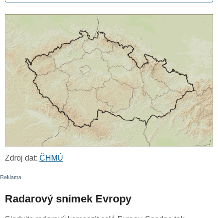
Zdroj dat:
ČHMÚ
Radarový snímek Evropy