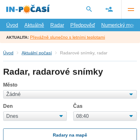
Přejít
na
hlavní
obsah
Úvod
Aktuálně
Radar
Předpověď
Numerický model
Převážně slunečno s letními teplotami
AKTUALITA:
Úvod
Aktuální počasí
Radarové snímky, radar
Radar, radarové snímky
Město
Den
Čas
Radary na mapě