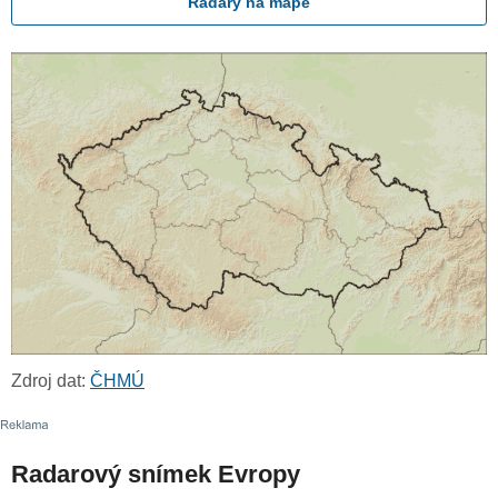
Radary na mapě
Zdroj dat:
ČHMÚ
Radarový snímek Evropy