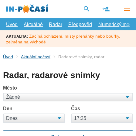
Přejít
na
hlavní
obsah
Úvod
Aktuálně
Radar
Předpověď
Numerický model
Začíná ochlazení, místy přeháňky nebo bouřky,
AKTUALITA:
zejména na východě
Úvod
Aktuální počasí
Radarové snímky, radar
Radar, radarové snímky
Město
Den
Čas