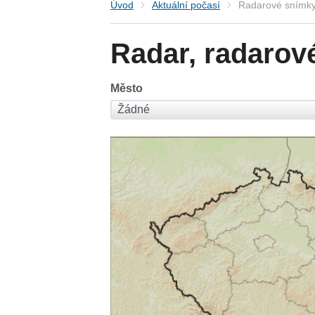
Úvod
Aktuální počasí
Radarové snímky
Radar, radarov
Město