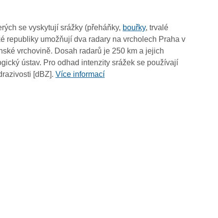
rých se vyskytují srážky (přeháňky,
bouřky
, trvalé
é republiky umožňují dva radary na vrcholech Praha v
ské vrchovině. Dosah radarů je 250 km a jejich
ický ústav. Pro odhad intenzity srážek se používají
drazivosti [dBZ].
Více informací