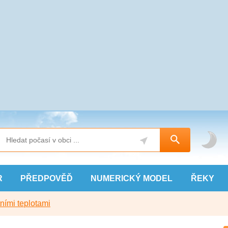
R
PŘEDPOVĚĎ
NUMERICKÝ
MODEL
ŘEKY
ními teplotami