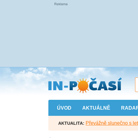
Přejít
na
hlavní
obsah
ÚVOD
AKTUÁLNĚ
RADA
Převážně slunečno s let
AKTUALITA: