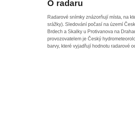
O radaru
Radarové snímky znázorňují místa, na kte
srážky). Sledování počasí na území Česk
Brdech a Skalky u Protivanova na Drahan
provozovatelem je Český hydrometeorolog
barvy, které vyjadřují hodnotu radarové o