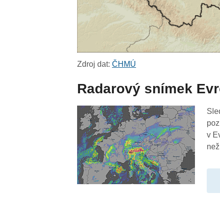
Zdroj dat:
ČHMÚ
Radarový snímek Ev
Sle
poz
v E
než