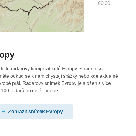
00:00
ropy
dujte radarový kompozit celé Evropy. Snadno tak
náte odkud se k nám chystají srážky nebo kde aktuálně
vropě prší. Radarový snímek Evropy je složen z více
 100 radarů po celé Evropě.
Zobrazit snímek Evropy