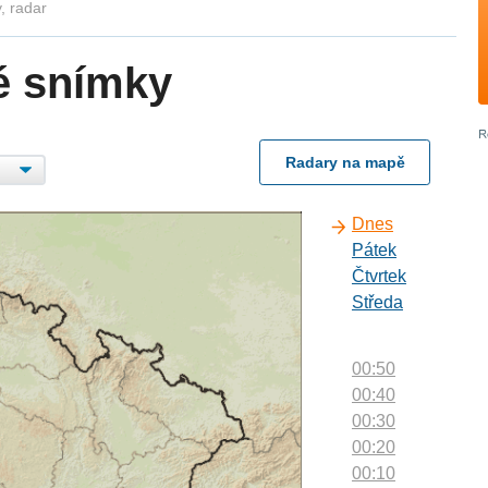
, radar
é snímky
Radary na mapě
Dnes
Pátek
Čtvrtek
Středa
00:50
00:40
00:30
00:20
00:10