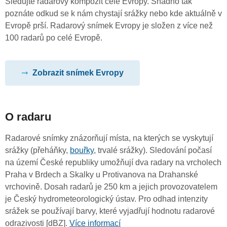
Sledujte radarový kompozit celé Evropy. Snadno tak
poznáte odkud se k nám chystají srážky nebo kde aktuálně v
Evropě prší. Radarový snímek Evropy je složen z více než
100 radarů po celé Evropě.
Zobrazit snímek Evropy
O radaru
Radarové snímky znázorňují místa, na kterých se vyskytují
srážky (přeháňky,
bouřky
, trvalé srážky). Sledování počasí
na území České republiky umožňují dva radary na vrcholech
Praha v Brdech a Skalky u Protivanova na Drahanské
vrchovině. Dosah radarů je 250 km a jejich provozovatelem
je Český hydrometeorologický ústav. Pro odhad intenzity
srážek se používají barvy, které vyjadřují hodnotu radarové
odrazivosti [dBZ].
Více informací