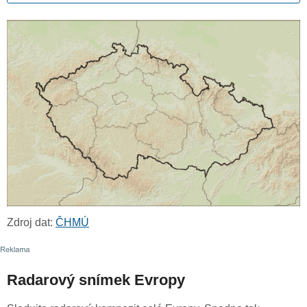
Zdroj dat:
ČHMÚ
Radarový snímek Evropy