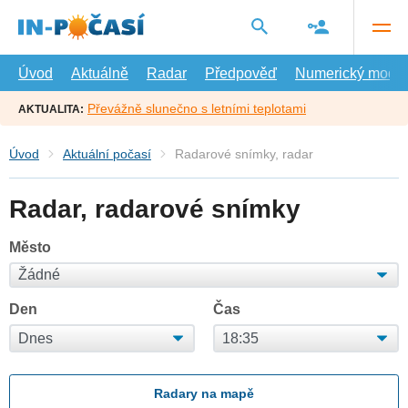
Přejít
na
hlavní
obsah
Úvod
Aktuálně
Radar
Předpověď
Numerický model
Převážně slunečno s letními teplotami
AKTUALITA:
Úvod
Aktuální počasí
Radarové snímky, radar
Radar, radarové snímky
Město
Den
Čas
Radary na mapě