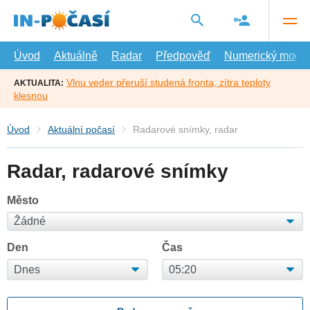
Přejít
na
hlavní
obsah
Úvod
Aktuálně
Radar
Předpověď
Numerický model
Vlnu veder přeruší studená fronta, zítra teploty
AKTUALITA:
klesnou
Úvod
Aktuální počasí
Radarové snímky, radar
Radar, radarové snímky
Město
Den
Čas