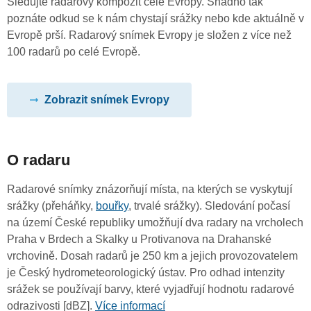
Sledujte radarový kompozit celé Evropy. Snadno tak
poznáte odkud se k nám chystají srážky nebo kde aktuálně v
Evropě prší. Radarový snímek Evropy je složen z více než
100 radarů po celé Evropě.
Zobrazit snímek Evropy
O radaru
Radarové snímky znázorňují místa, na kterých se vyskytují
srážky (přeháňky,
bouřky
, trvalé srážky). Sledování počasí
na území České republiky umožňují dva radary na vrcholech
Praha v Brdech a Skalky u Protivanova na Drahanské
vrchovině. Dosah radarů je 250 km a jejich provozovatelem
je Český hydrometeorologický ústav. Pro odhad intenzity
srážek se používají barvy, které vyjadřují hodnotu radarové
odrazivosti [dBZ].
Více informací