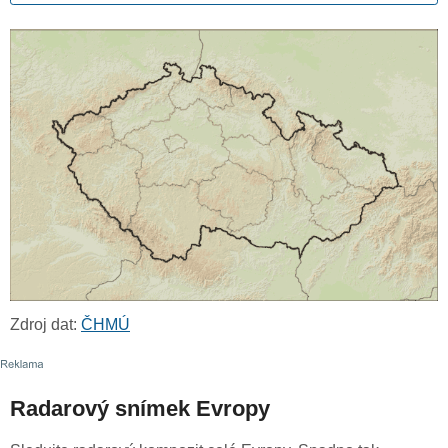
Zdroj dat:
ČHMÚ
Radarový snímek Evropy