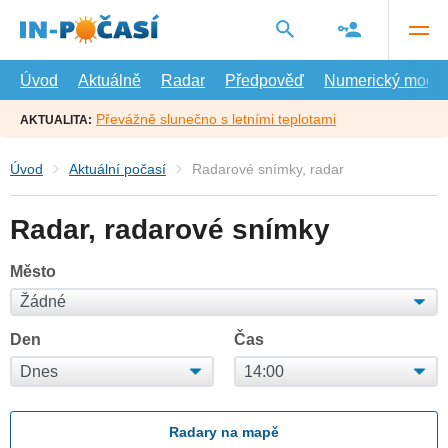
Přejít
na
hlavní
obsah
Úvod
Aktuálně
Radar
Předpověď
Numerický model
Převážně slunečno s letními teplotami
AKTUALITA:
Úvod
Aktuální počasí
Radarové snímky, radar
Radar, radarové snímky
Město
Den
Čas
Radary na mapě