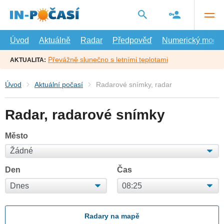
Přejít
na
hlavní
obsah
Úvod
Aktuálně
Radar
Předpověď
Numerický model
Převážně slunečno s letními teplotami
AKTUALITA:
Úvod
Aktuální počasí
Radarové snímky, radar
Radar, radarové snímky
Město
Den
Čas
Radary na mapě