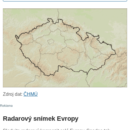
Zdroj dat:
ČHMÚ
Radarový snímek Evropy