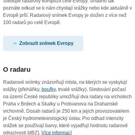
Sledujte radarový kompozit celé Evropy. Snadno tak
poznáte odkud se k nám chystají srážky nebo kde aktuálně v
Evropě prší. Radarový snímek Evropy je složen z více než
100 radarů po celé Evropě.
Zobrazit snímek Evropy
O radaru
Radarové snímky znázorňují místa, na kterých se vyskytují
srážky (přeháňky,
bouřky
, trvalé srážky). Sledování počasí
na území České republiky umožňují dva radary na vrcholech
Praha v Brdech a Skalky u Protivanova na Drahanské
vrchovině. Dosah radarů je 250 km a jejich provozovatelem
je Český hydrometeorologický ústav. Pro odhad intenzity
srážek se používají barvy, které vyjadřují hodnotu radarové
odrazivosti [dBZ].
Více informací