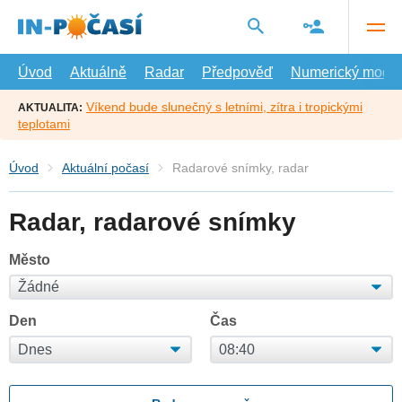
Přejít
na
hlavní
obsah
Úvod
Aktuálně
Radar
Předpověď
Numerický model
Víkend bude slunečný s letními, zítra i tropickými
AKTUALITA:
teplotami
Úvod
Aktuální počasí
Radarové snímky, radar
Radar, radarové snímky
Město
Den
Čas