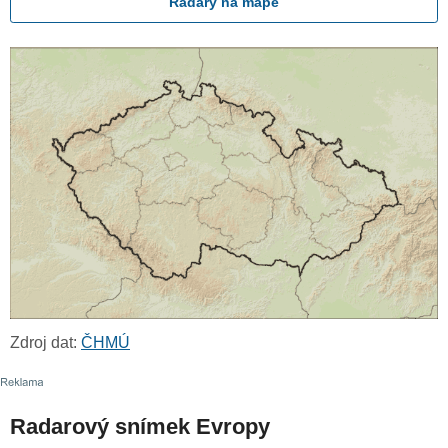
Radary na mapě
Zdroj dat:
ČHMÚ
Radarový snímek Evropy