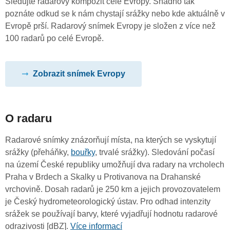
Sledujte radarový kompozit celé Evropy. Snadno tak
poznáte odkud se k nám chystají srážky nebo kde aktuálně v
Evropě prší. Radarový snímek Evropy je složen z více než
100 radarů po celé Evropě.
Zobrazit snímek Evropy
O radaru
Radarové snímky znázorňují místa, na kterých se vyskytují
srážky (přeháňky,
bouřky
, trvalé srážky). Sledování počasí
na území České republiky umožňují dva radary na vrcholech
Praha v Brdech a Skalky u Protivanova na Drahanské
vrchovině. Dosah radarů je 250 km a jejich provozovatelem
je Český hydrometeorologický ústav. Pro odhad intenzity
srážek se používají barvy, které vyjadřují hodnotu radarové
odrazivosti [dBZ].
Více informací