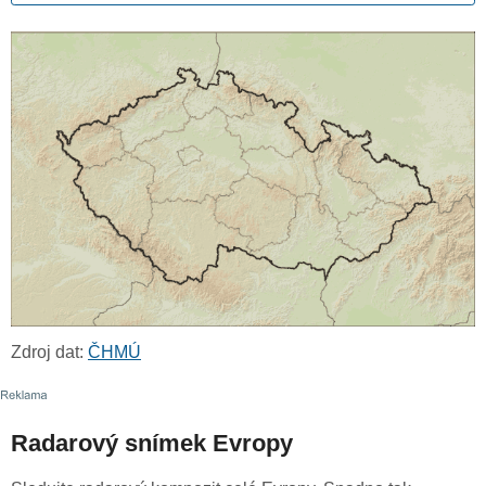
Zdroj dat:
ČHMÚ
Radarový snímek Evropy