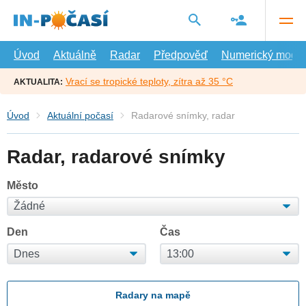
Přejít
na
hlavní
obsah
Úvod
Aktuálně
Radar
Předpověď
Numerický model
Vrací se tropické teploty, zítra až 35 °C
AKTUALITA:
Úvod
Aktuální počasí
Radarové snímky, radar
Radar, radarové snímky
Město
Den
Čas
Radary na mapě