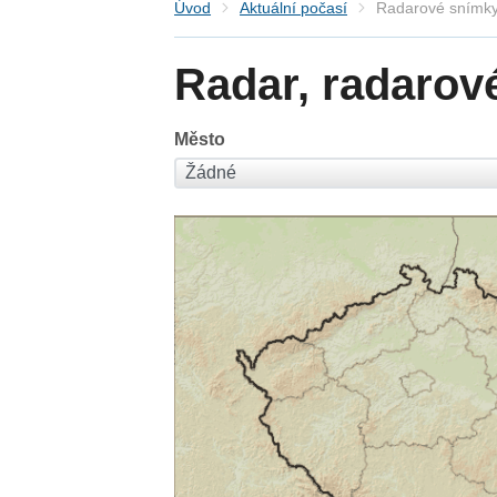
Úvod
Aktuální počasí
Radarové snímky
Radar, radarov
Město