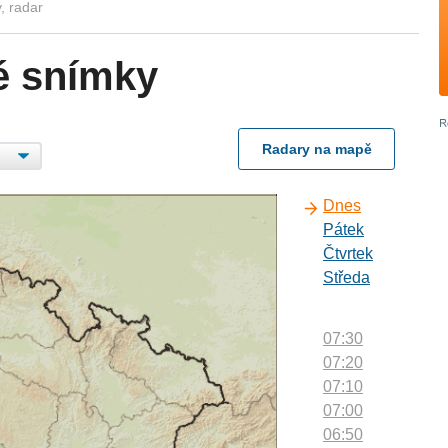
, radar
é snímky
Radary na mapě
Dnes
Pátek
Čtvrtek
Středa
07:30
07:20
07:10
07:00
06:50