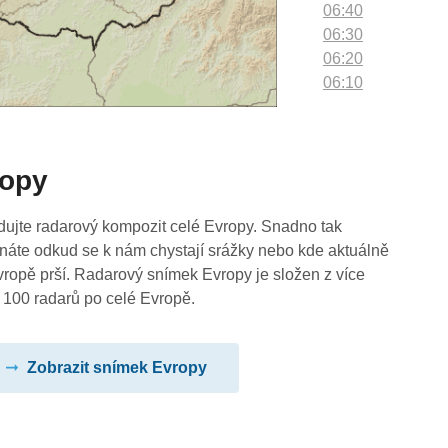
06:40
06:30
06:20
06:10
06:00
05:50
05:40
ropy
05:30
05:20
05:10
dujte radarový kompozit celé Evropy. Snadno tak
05:00
náte odkud se k nám chystají srážky nebo kde aktuálně
04:50
vropě prší. Radarový snímek Evropy je složen z více
04:40
 100 radarů po celé Evropě.
04:30
04:20
Zobrazit snímek Evropy
04:10
04:00
03:50
03:40