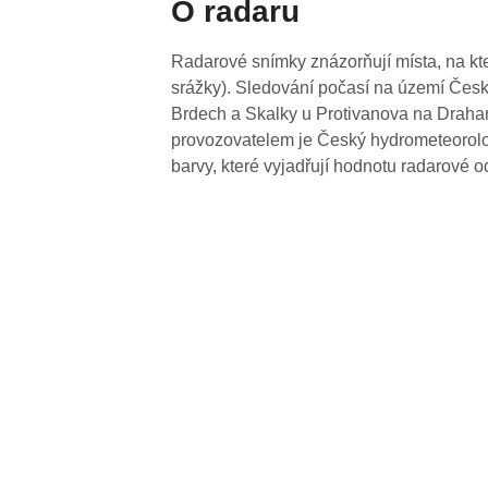
O radaru
Radarové snímky znázorňují místa, na kte
srážky). Sledování počasí na území Česk
Brdech a Skalky u Protivanova na Drahan
provozovatelem je Český hydrometeorolog
barvy, které vyjadřují hodnotu radarové o