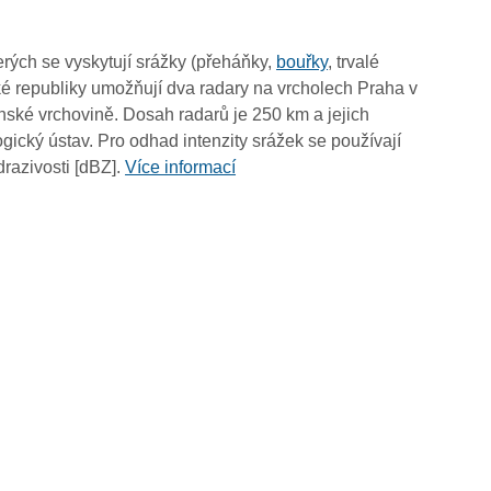
03:30
03:20
rých se vyskytují srážky (přeháňky,
bouřky
, trvalé
03:10
é republiky umožňují dva radary na vrcholech Praha v
03:00
ské vrchovině. Dosah radarů je 250 km a jejich
02:50
ický ústav. Pro odhad intenzity srážek se používají
02:40
drazivosti [dBZ].
Více informací
02:30
02:20
02:10
02:00
01:50
01:40
01:30
01:20
01:10
01:00
00:50
00:40