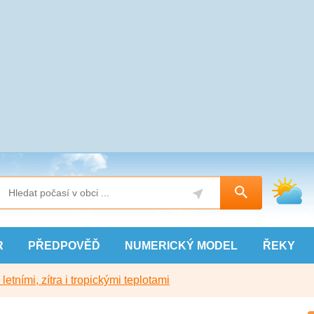
R
PŘEDPOVĚĎ
NUMERICKÝ
MODEL
ŘEKY
etními, zítra i tropickými teplotami