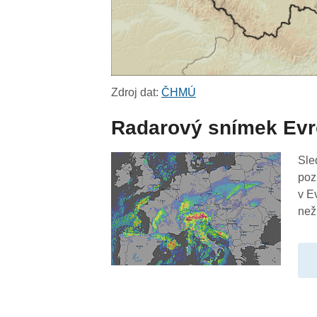
Zdroj dat:
ČHMÚ
Radarový snímek Ev
Sle
poz
v E
než