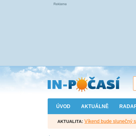
Přejít
na
hlavní
obsah
ÚVOD
AKTUÁLNĚ
RADA
Víkend bude slunečný s l
AKTUALITA: