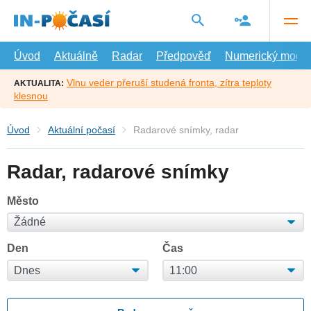
Přejít
na
hlavní
obsah
Úvod
Aktuálně
Radar
Předpověď
Numerický model
Vlnu veder přeruší studená fronta, zítra teploty
AKTUALITA:
klesnou
Úvod
Aktuální počasí
Radarové snímky, radar
Radar, radarové snímky
Město
Den
Čas