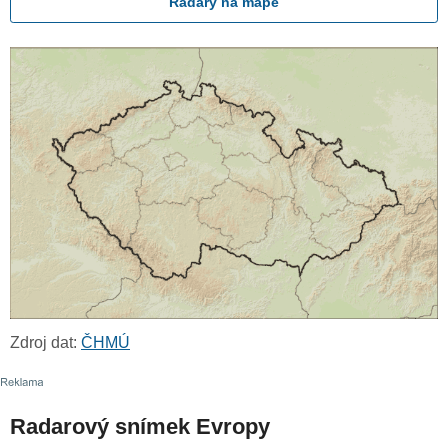
Radary na mapě
Zdroj dat:
ČHMÚ
Radarový snímek Evropy