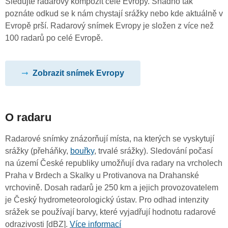
Sledujte radarový kompozit celé Evropy. Snadno tak
poznáte odkud se k nám chystají srážky nebo kde aktuálně v
Evropě prší. Radarový snímek Evropy je složen z více než
100 radarů po celé Evropě.
Zobrazit snímek Evropy
O radaru
Radarové snímky znázorňují místa, na kterých se vyskytují
srážky (přeháňky,
bouřky
, trvalé srážky). Sledování počasí
na území České republiky umožňují dva radary na vrcholech
Praha v Brdech a Skalky u Protivanova na Drahanské
vrchovině. Dosah radarů je 250 km a jejich provozovatelem
je Český hydrometeorologický ústav. Pro odhad intenzity
srážek se používají barvy, které vyjadřují hodnotu radarové
odrazivosti [dBZ].
Více informací