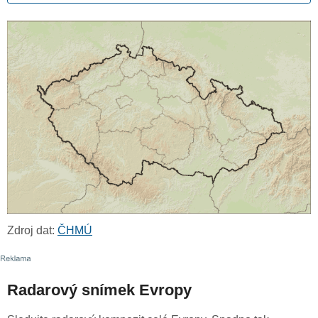
Zdroj dat:
ČHMÚ
Radarový snímek Evropy