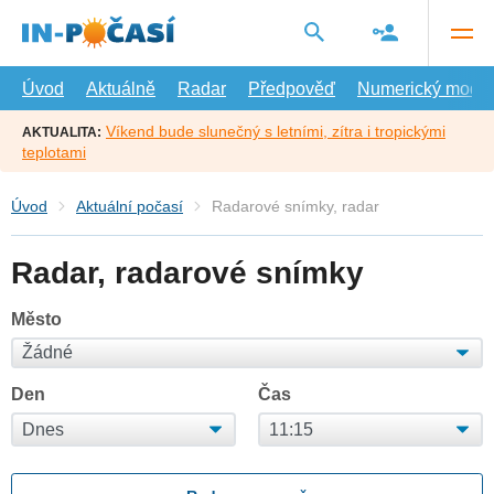
Přejít
na
hlavní
obsah
Úvod
Aktuálně
Radar
Předpověď
Numerický model
Víkend bude slunečný s letními, zítra i tropickými
AKTUALITA:
teplotami
Úvod
Aktuální počasí
Radarové snímky, radar
Radar, radarové snímky
Město
Den
Čas