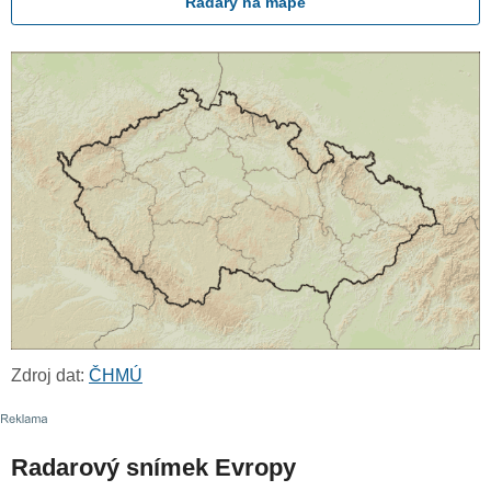
Radary na mapě
Zdroj dat:
ČHMÚ
Radarový snímek Evropy