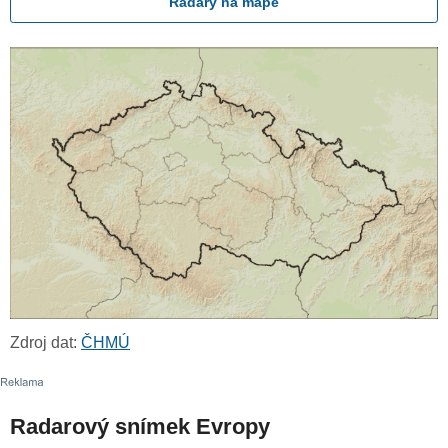
Radary na mapě
Zdroj dat:
ČHMÚ
Radarový snímek Evropy