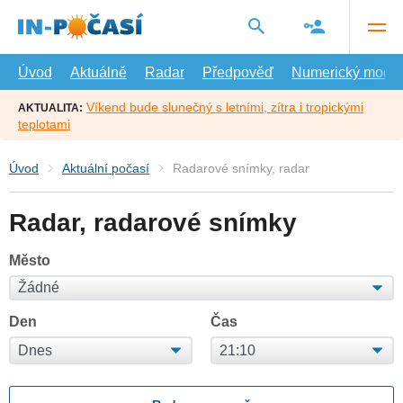
Přejít
na
hlavní
obsah
Úvod
Aktuálně
Radar
Předpověď
Numerický model
Víkend bude slunečný s letními, zítra i tropickými
AKTUALITA:
teplotami
Úvod
Aktuální počasí
Radarové snímky, radar
Radar, radarové snímky
Město
Den
Čas