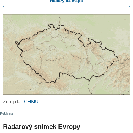
Radary na mapě
Zdroj dat:
ČHMÚ
Radarový snímek Evropy