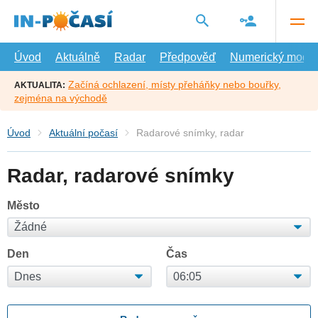
Přejít
na
hlavní
obsah
Úvod
Aktuálně
Radar
Předpověď
Numerický model
Začíná ochlazení, místy přeháňky nebo bouřky,
AKTUALITA:
zejména na východě
Úvod
Aktuální počasí
Radarové snímky, radar
Radar, radarové snímky
Město
Den
Čas