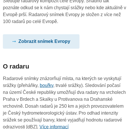
Sledujte radarový kompozit celé Evropy. Snadno tak
poznáte odkud se k nám chystají srážky nebo kde aktuálně v
Evropě prší. Radarový snímek Evropy je složen z více než
100 radarů po celé Evropě.
Zobrazit snímek Evropy
O radaru
Radarové snímky znázorňují místa, na kterých se vyskytují
srážky (přeháňky,
bouřky
, trvalé srážky). Sledování počasí
na území České republiky umožňují dva radary na vrcholech
Praha v Brdech a Skalky u Protivanova na Drahanské
vrchovině. Dosah radarů je 250 km a jejich provozovatelem
je Český hydrometeorologický ústav. Pro odhad intenzity
srážek se používají barvy, které vyjadřují hodnotu radarové
odrazivosti [dBZ].
Více informací