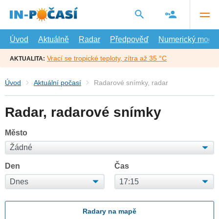
Přejít
na
hlavní
obsah
Úvod
Aktuálně
Radar
Předpověď
Numerický model
Vrací se tropické teploty, zítra až 35 °C
AKTUALITA:
Úvod
Aktuální počasí
Radarové snímky, radar
Radar, radarové snímky
Město
Den
Čas
Radary na mapě