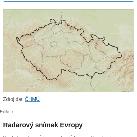
Zdroj dat:
ČHMÚ
Radarový snímek Evropy