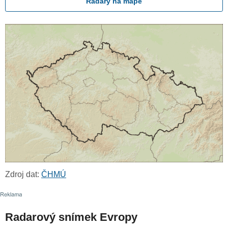
Radary na mapě
Zdroj dat:
ČHMÚ
Radarový snímek Evropy