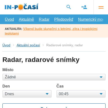
Přejít
na
hlavní
obsah
Úvod
Aktuálně
Radar
Předpověď
Numerický model
Víkend bude slunečný s letními, zítra i tropickými
AKTUALITA:
teplotami
Úvod
Aktuální počasí
Radarové snímky, radar
Radar, radarové snímky
Město
Den
Čas