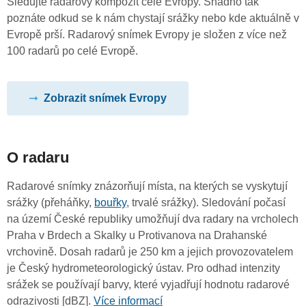
Sledujte radarový kompozit celé Evropy. Snadno tak
poznáte odkud se k nám chystají srážky nebo kde aktuálně v
Evropě prší. Radarový snímek Evropy je složen z více než
100 radarů po celé Evropě.
Zobrazit snímek Evropy
O radaru
Radarové snímky znázorňují místa, na kterých se vyskytují
srážky (přeháňky,
bouřky
, trvalé srážky). Sledování počasí
na území České republiky umožňují dva radary na vrcholech
Praha v Brdech a Skalky u Protivanova na Drahanské
vrchovině. Dosah radarů je 250 km a jejich provozovatelem
je Český hydrometeorologický ústav. Pro odhad intenzity
srážek se používají barvy, které vyjadřují hodnotu radarové
odrazivosti [dBZ].
Více informací