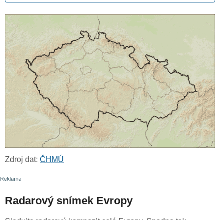
Zdroj dat:
ČHMÚ
Radarový snímek Evropy