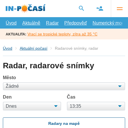
Přejít
na
hlavní
obsah
Úvod
Aktuálně
Radar
Předpověď
Numerický model
Vrací se tropické teploty, zítra až 35 °C
AKTUALITA:
Úvod
Aktuální počasí
Radarové snímky, radar
Radar, radarové snímky
Město
Den
Čas
Radary na mapě