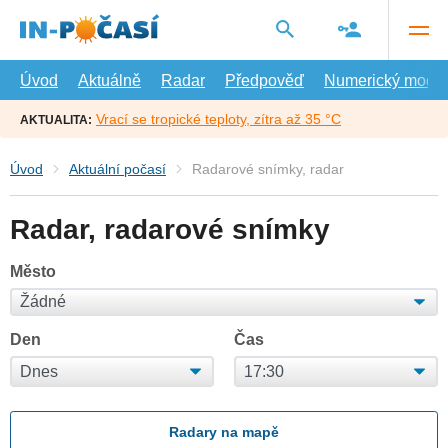
Přejít
na
hlavní
obsah
Úvod
Aktuálně
Radar
Předpověď
Numerický model
Vrací se tropické teploty, zítra až 35 °C
AKTUALITA:
Úvod
Aktuální počasí
Radarové snímky, radar
Radar, radarové snímky
Město
Den
Čas
Radary na mapě