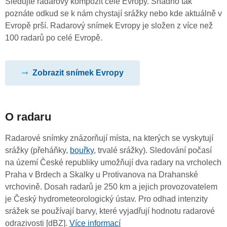
Sledujte radarový kompozit celé Evropy. Snadno tak
poznáte odkud se k nám chystají srážky nebo kde aktuálně v
Evropě prší. Radarový snímek Evropy je složen z více než
100 radarů po celé Evropě.
Zobrazit snímek Evropy
O radaru
Radarové snímky znázorňují místa, na kterých se vyskytují
srážky (přeháňky,
bouřky
, trvalé srážky). Sledování počasí
na území České republiky umožňují dva radary na vrcholech
Praha v Brdech a Skalky u Protivanova na Drahanské
vrchovině. Dosah radarů je 250 km a jejich provozovatelem
je Český hydrometeorologický ústav. Pro odhad intenzity
srážek se používají barvy, které vyjadřují hodnotu radarové
odrazivosti [dBZ].
Více informací