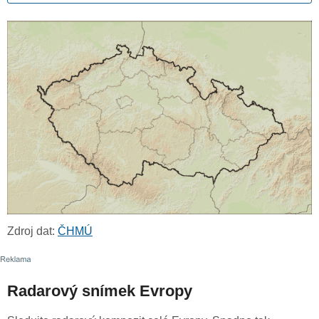
Zdroj dat:
ČHMÚ
Radarový snímek Evropy