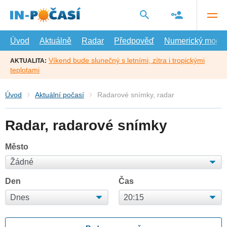
Přejít
na
hlavní
obsah
Úvod
Aktuálně
Radar
Předpověď
Numerický model
Víkend bude slunečný s letními, zítra i tropickými
AKTUALITA:
teplotami
Úvod
Aktuální počasí
Radarové snímky, radar
Radar, radarové snímky
Město
Den
Čas