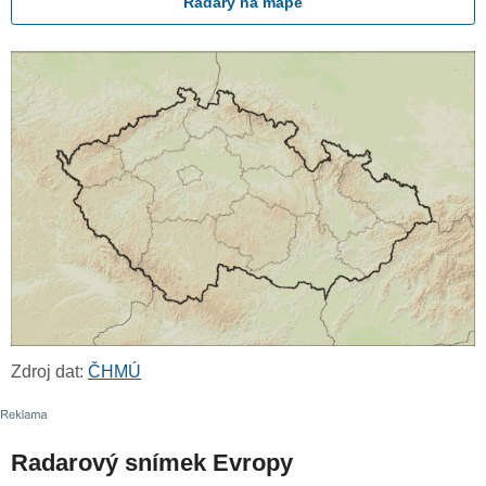
Radary na mapě
Zdroj dat:
ČHMÚ
Radarový snímek Evropy