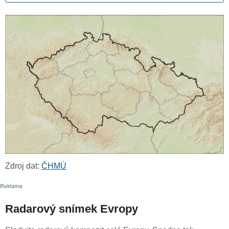
Zdroj dat:
ČHMÚ
Radarový snímek Evropy