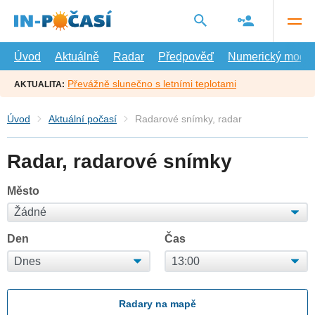
Přejít
na
hlavní
obsah
Úvod
Aktuálně
Radar
Předpověď
Numerický model
Převážně slunečno s letními teplotami
AKTUALITA:
Úvod
Aktuální počasí
Radarové snímky, radar
Radar, radarové snímky
Město
Den
Čas
Radary na mapě