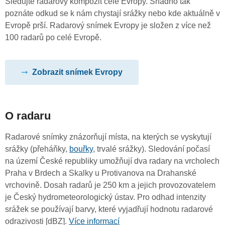
Sledujte radarový kompozit celé Evropy. Snadno tak
poznáte odkud se k nám chystají srážky nebo kde aktuálně v
Evropě prší. Radarový snímek Evropy je složen z více než
100 radarů po celé Evropě.
Zobrazit snímek Evropy
O radaru
Radarové snímky znázorňují místa, na kterých se vyskytují
srážky (přeháňky,
bouřky
, trvalé srážky). Sledování počasí
na území České republiky umožňují dva radary na vrcholech
Praha v Brdech a Skalky u Protivanova na Drahanské
vrchovině. Dosah radarů je 250 km a jejich provozovatelem
je Český hydrometeorologický ústav. Pro odhad intenzity
srážek se používají barvy, které vyjadřují hodnotu radarové
odrazivosti [dBZ].
Více informací