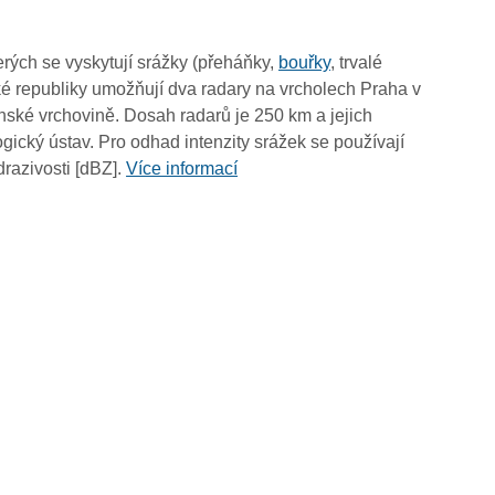
09:25
09:15
rých se vyskytují srážky (přeháňky,
bouřky
, trvalé
09:05
é republiky umožňují dva radary na vrcholech Praha v
08:55
ské vrchovině. Dosah radarů je 250 km a jejich
08:45
ický ústav. Pro odhad intenzity srážek se používají
08:35
drazivosti [dBZ].
Více informací
08:25
08:15
08:05
07:55
07:45
07:35
07:25
07:15
07:05
06:55
06:45
06:35