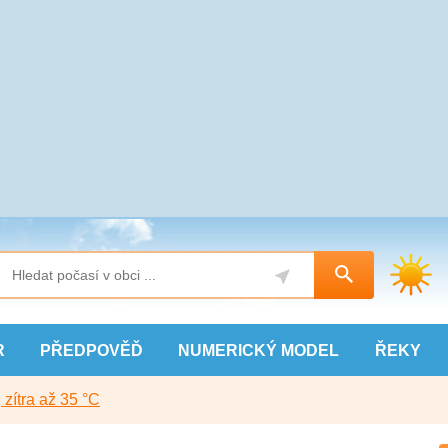
R
PŘEDPOVĚĎ
NUMERICKÝ
MODEL
ŘEKY
, zítra až 35 °C