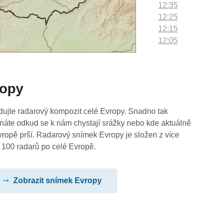
12:35
12:25
12:15
12:05
11:55
11:45
11:35
ropy
11:25
11:15
11:05
dujte radarový kompozit celé Evropy. Snadno tak
10:55
náte odkud se k nám chystají srážky nebo kde aktuálně
10:45
vropě prší. Radarový snímek Evropy je složen z více
10:35
 100 radarů po celé Evropě.
10:25
10:15
Zobrazit snímek Evropy
10:05
09:55
09:45
09:35