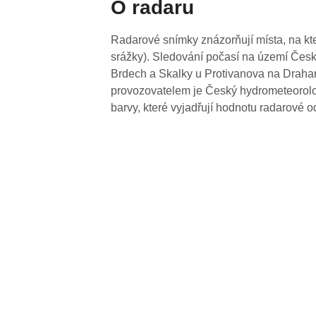
O radaru
Radarové snímky znázorňují místa, na kte
srážky). Sledování počasí na území Česk
Brdech a Skalky u Protivanova na Drahan
provozovatelem je Český hydrometeorolog
barvy, které vyjadřují hodnotu radarové o