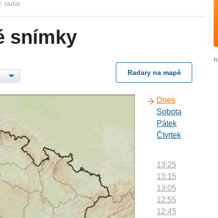
, radar
é snímky
Radary na mapě
Dnes
Sobota
Pátek
Čtvrtek
13:25
13:15
13:05
12:55
12:45