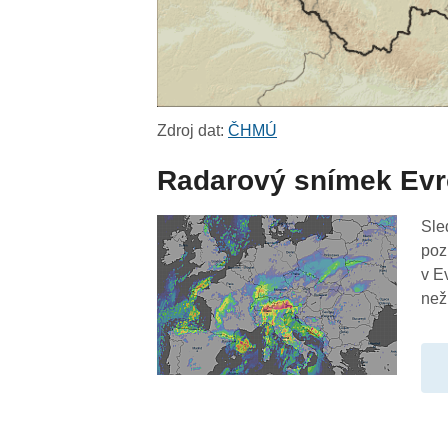
Zdroj dat:
ČHMÚ
Radarový snímek Ev
Sle
poz
v E
než