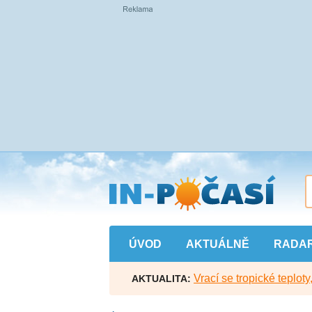
Přejít
na
hlavní
obsah
ÚVOD
AKTUÁLNĚ
RADA
Vrací se tropické teploty
AKTUALITA: