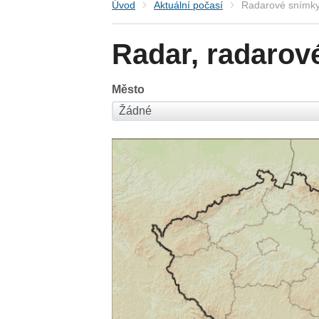
Úvod
Aktuální počasí
Radarové snímky
Radar, radarov
Město