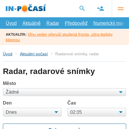
Přejít
na
hlavní
obsah
Úvod
Aktuálně
Radar
Předpověď
Numerický model
Vlnu veder přeruší studená fronta, zítra teploty
AKTUALITA:
klesnou
Úvod
Aktuální počasí
Radarové snímky, radar
Radar, radarové snímky
Město
Den
Čas