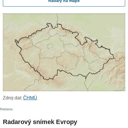
Radary na mapě
Zdroj dat:
ČHMÚ
Radarový snímek Evropy