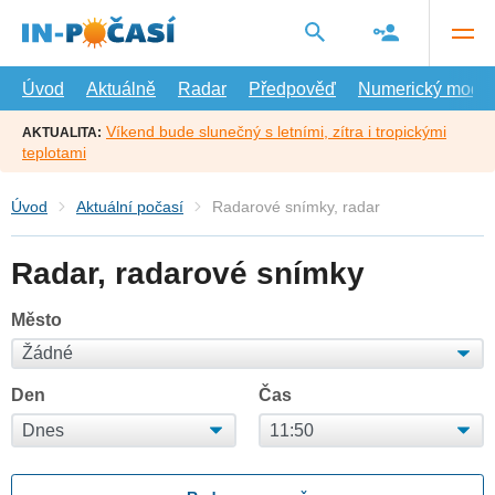
Přejít
na
hlavní
obsah
Úvod
Aktuálně
Radar
Předpověď
Numerický model
Víkend bude slunečný s letními, zítra i tropickými
AKTUALITA:
teplotami
Úvod
Aktuální počasí
Radarové snímky, radar
Radar, radarové snímky
Město
Den
Čas