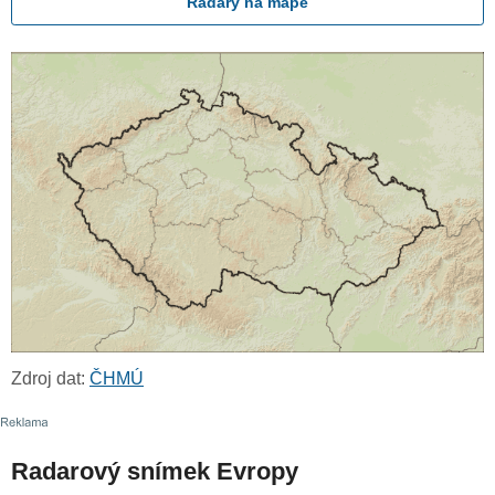
Radary na mapě
Zdroj dat:
ČHMÚ
Radarový snímek Evropy