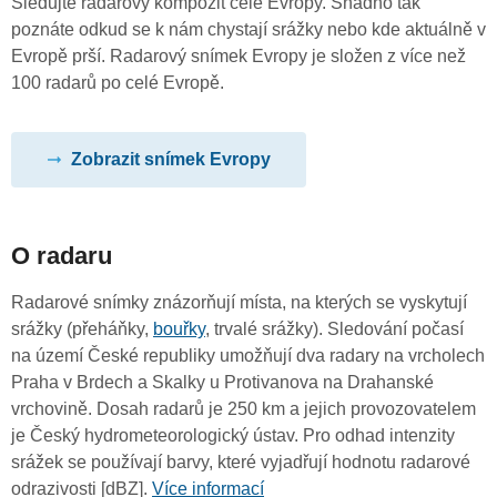
Sledujte radarový kompozit celé Evropy. Snadno tak
poznáte odkud se k nám chystají srážky nebo kde aktuálně v
Evropě prší. Radarový snímek Evropy je složen z více než
100 radarů po celé Evropě.
Zobrazit snímek Evropy
O radaru
Radarové snímky znázorňují místa, na kterých se vyskytují
srážky (přeháňky,
bouřky
, trvalé srážky). Sledování počasí
na území České republiky umožňují dva radary na vrcholech
Praha v Brdech a Skalky u Protivanova na Drahanské
vrchovině. Dosah radarů je 250 km a jejich provozovatelem
je Český hydrometeorologický ústav. Pro odhad intenzity
srážek se používají barvy, které vyjadřují hodnotu radarové
odrazivosti [dBZ].
Více informací