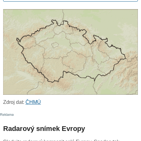
Zdroj dat:
ČHMÚ
Radarový snímek Evropy