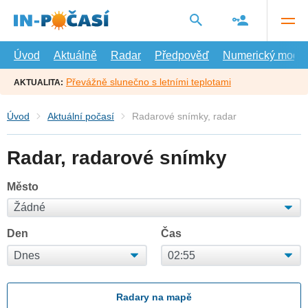
Přejít
na
hlavní
obsah
Úvod
Aktuálně
Radar
Předpověď
Numerický model
Převážně slunečno s letními teplotami
AKTUALITA:
Úvod
Aktuální počasí
Radarové snímky, radar
Radar, radarové snímky
Město
Den
Čas
Radary na mapě