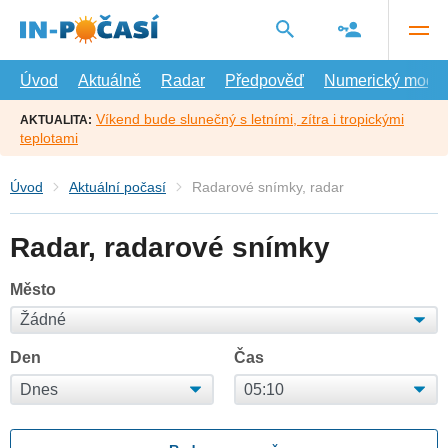
Přejít
na
hlavní
obsah
Úvod
Aktuálně
Radar
Předpověď
Numerický model
Víkend bude slunečný s letními, zítra i tropickými
AKTUALITA:
teplotami
Úvod
Aktuální počasí
Radarové snímky, radar
Radar, radarové snímky
Město
Den
Čas