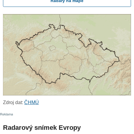
Radary na mapě
Zdroj dat:
ČHMÚ
Radarový snímek Evropy