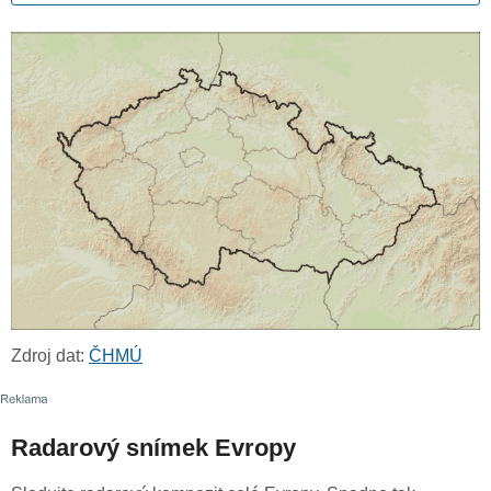
Zdroj dat:
ČHMÚ
Radarový snímek Evropy