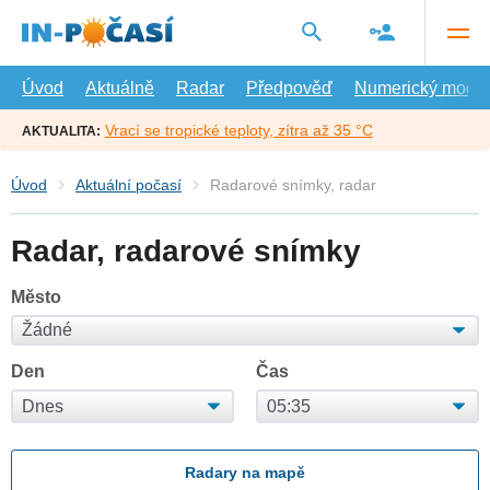
Přejít
na
hlavní
obsah
Úvod
Aktuálně
Radar
Předpověď
Numerický model
Vrací se tropické teploty, zítra až 35 °C
AKTUALITA:
Úvod
Aktuální počasí
Radarové snímky, radar
Radar, radarové snímky
Město
Den
Čas
Radary na mapě