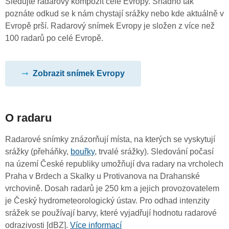
Sledujte radarový kompozit celé Evropy. Snadno tak
poznáte odkud se k nám chystají srážky nebo kde aktuálně v
Evropě prší. Radarový snímek Evropy je složen z více než
100 radarů po celé Evropě.
Zobrazit snímek Evropy
O radaru
Radarové snímky znázorňují místa, na kterých se vyskytují
srážky (přeháňky,
bouřky
, trvalé srážky). Sledování počasí
na území České republiky umožňují dva radary na vrcholech
Praha v Brdech a Skalky u Protivanova na Drahanské
vrchovině. Dosah radarů je 250 km a jejich provozovatelem
je Český hydrometeorologický ústav. Pro odhad intenzity
srážek se používají barvy, které vyjadřují hodnotu radarové
odrazivosti [dBZ].
Více informací