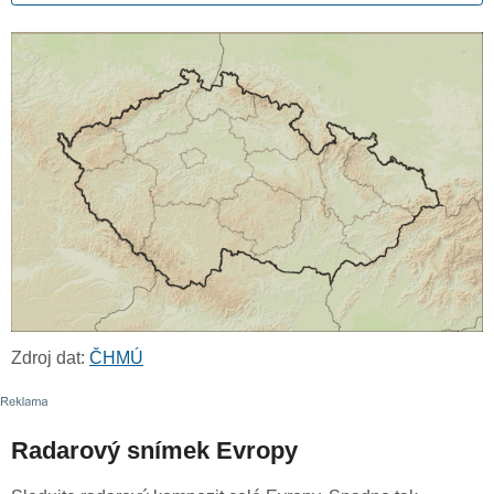
Zdroj dat:
ČHMÚ
Radarový snímek Evropy