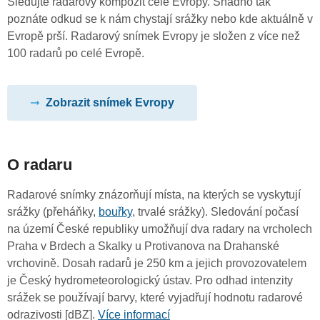
Sledujte radarový kompozit celé Evropy. Snadno tak
poznáte odkud se k nám chystají srážky nebo kde aktuálně v
Evropě prší. Radarový snímek Evropy je složen z více než
100 radarů po celé Evropě.
Zobrazit snímek Evropy
O radaru
Radarové snímky znázorňují místa, na kterých se vyskytují
srážky (přeháňky,
bouřky
, trvalé srážky). Sledování počasí
na území České republiky umožňují dva radary na vrcholech
Praha v Brdech a Skalky u Protivanova na Drahanské
vrchovině. Dosah radarů je 250 km a jejich provozovatelem
je Český hydrometeorologický ústav. Pro odhad intenzity
srážek se používají barvy, které vyjadřují hodnotu radarové
odrazivosti [dBZ].
Více informací