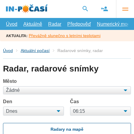
Přejít
na
hlavní
obsah
Úvod
Aktuálně
Radar
Předpověď
Numerický model
Převážně slunečno s letními teplotami
AKTUALITA:
Úvod
Aktuální počasí
Radarové snímky, radar
Radar, radarové snímky
Město
Den
Čas
Radary na mapě