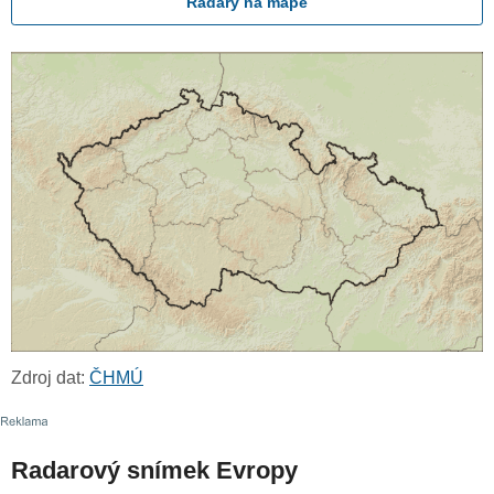
Radary na mapě
Zdroj dat:
ČHMÚ
Radarový snímek Evropy