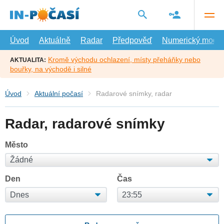
Přejít
na
hlavní
obsah
Úvod
Aktuálně
Radar
Předpověď
Numerický model
Kromě východu ochlazení, místy přeháňky nebo
AKTUALITA:
bouřky, na východě i silné
Úvod
Aktuální počasí
Radarové snímky, radar
Radar, radarové snímky
Město
Den
Čas