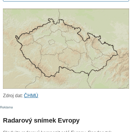
Zdroj dat:
ČHMÚ
Radarový snímek Evropy