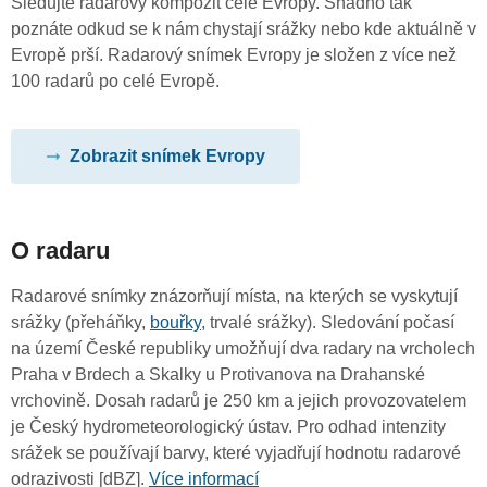
Sledujte radarový kompozit celé Evropy. Snadno tak
poznáte odkud se k nám chystají srážky nebo kde aktuálně v
Evropě prší. Radarový snímek Evropy je složen z více než
100 radarů po celé Evropě.
Zobrazit snímek Evropy
O radaru
Radarové snímky znázorňují místa, na kterých se vyskytují
srážky (přeháňky,
bouřky
, trvalé srážky). Sledování počasí
na území České republiky umožňují dva radary na vrcholech
Praha v Brdech a Skalky u Protivanova na Drahanské
vrchovině. Dosah radarů je 250 km a jejich provozovatelem
je Český hydrometeorologický ústav. Pro odhad intenzity
srážek se používají barvy, které vyjadřují hodnotu radarové
odrazivosti [dBZ].
Více informací