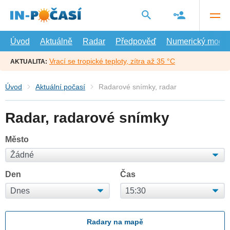
Přejít
na
hlavní
obsah
Úvod
Aktuálně
Radar
Předpověď
Numerický model
Vrací se tropické teploty, zítra až 35 °C
AKTUALITA:
Úvod
Aktuální počasí
Radarové snímky, radar
Radar, radarové snímky
Město
Den
Čas
Radary na mapě