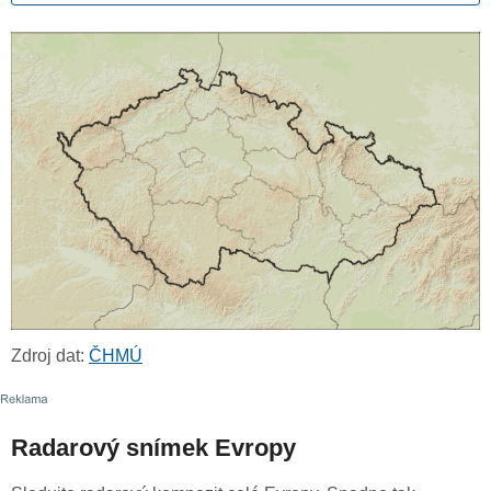
Zdroj dat:
ČHMÚ
Radarový snímek Evropy