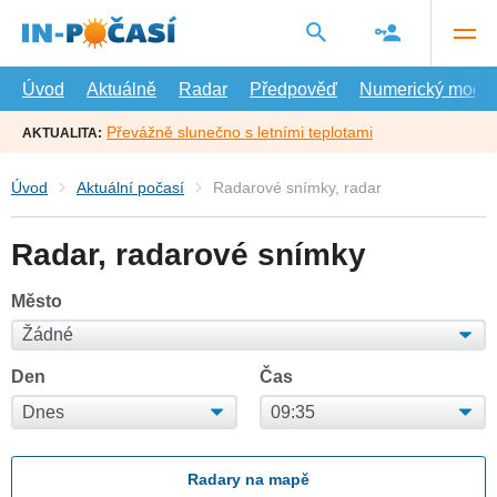
Přejít
na
hlavní
obsah
Úvod
Aktuálně
Radar
Předpověď
Numerický model
Převážně slunečno s letními teplotami
AKTUALITA:
Úvod
Aktuální počasí
Radarové snímky, radar
Radar, radarové snímky
Město
Den
Čas
Radary na mapě