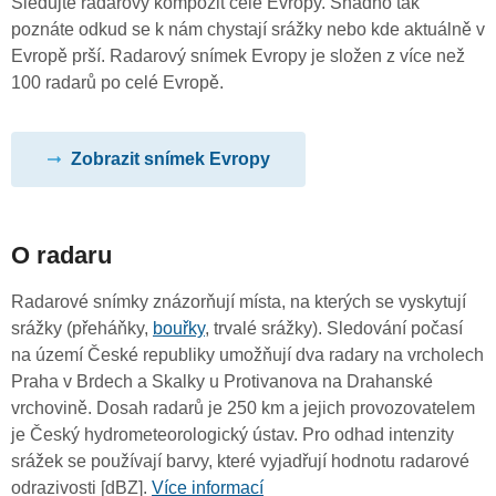
Sledujte radarový kompozit celé Evropy. Snadno tak
poznáte odkud se k nám chystají srážky nebo kde aktuálně v
Evropě prší. Radarový snímek Evropy je složen z více než
100 radarů po celé Evropě.
Zobrazit snímek Evropy
O radaru
Radarové snímky znázorňují místa, na kterých se vyskytují
srážky (přeháňky,
bouřky
, trvalé srážky). Sledování počasí
na území České republiky umožňují dva radary na vrcholech
Praha v Brdech a Skalky u Protivanova na Drahanské
vrchovině. Dosah radarů je 250 km a jejich provozovatelem
je Český hydrometeorologický ústav. Pro odhad intenzity
srážek se používají barvy, které vyjadřují hodnotu radarové
odrazivosti [dBZ].
Více informací