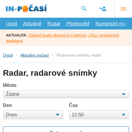
Přejít
na
hlavní
obsah
Úvod
Aktuálně
Radar
Předpověď
Numerický model
Víkend bude slunečný s letními, zítra i tropickými
AKTUALITA:
teplotami
Úvod
Aktuální počasí
Radarové snímky, radar
Radar, radarové snímky
Město
Den
Čas