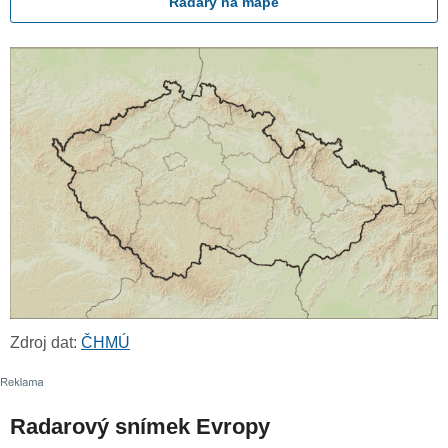
Radary na mapě
Zdroj dat:
ČHMÚ
Radarový snímek Evropy