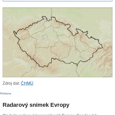
Zdroj dat:
ČHMÚ
Radarový snímek Evropy