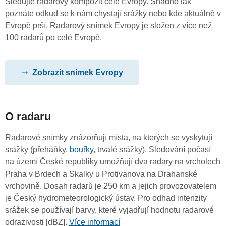
Sledujte radarový kompozit celé Evropy. Snadno tak
poznáte odkud se k nám chystají srážky nebo kde aktuálně v
Evropě prší. Radarový snímek Evropy je složen z více než
100 radarů po celé Evropě.
Zobrazit snímek Evropy
O radaru
Radarové snímky znázorňují místa, na kterých se vyskytují
srážky (přeháňky,
bouřky
, trvalé srážky). Sledování počasí
na území České republiky umožňují dva radary na vrcholech
Praha v Brdech a Skalky u Protivanova na Drahanské
vrchovině. Dosah radarů je 250 km a jejich provozovatelem
je Český hydrometeorologický ústav. Pro odhad intenzity
srážek se používají barvy, které vyjadřují hodnotu radarové
odrazivosti [dBZ].
Více informací