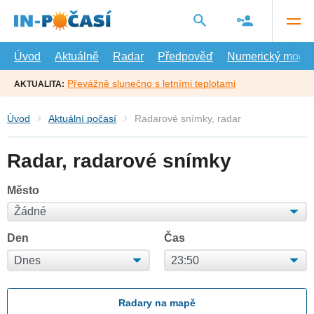
Přejít
na
hlavní
obsah
Úvod
Aktuálně
Radar
Předpověď
Numerický model
Převážně slunečno s letními teplotami
AKTUALITA:
Úvod
Aktuální počasí
Radarové snímky, radar
Radar, radarové snímky
Město
Den
Čas
Radary na mapě