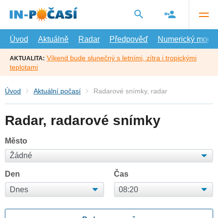
Přejít
na
hlavní
obsah
Úvod
Aktuálně
Radar
Předpověď
Numerický model
Víkend bude slunečný s letními, zítra i tropickými
AKTUALITA:
teplotami
Úvod
Aktuální počasí
Radarové snímky, radar
Radar, radarové snímky
Město
Den
Čas