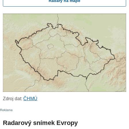
Radary na mapě
Zdroj dat:
ČHMÚ
Radarový snímek Evropy