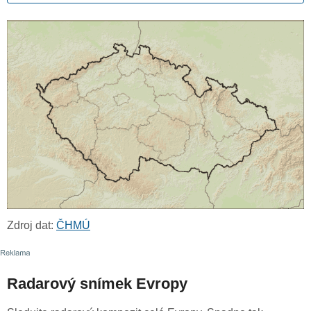
Zdroj dat:
ČHMÚ
Radarový snímek Evropy