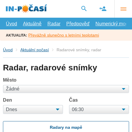
Přejít
na
hlavní
obsah
Úvod
Aktuálně
Radar
Předpověď
Numerický model
Převážně slunečno s letními teplotami
AKTUALITA:
Úvod
Aktuální počasí
Radarové snímky, radar
Radar, radarové snímky
Město
Den
Čas
Radary na mapě