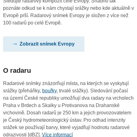
Sledujte radarový kompozit celé Evropy. Snadno tak
poznáte odkud se k nám chystají srážky nebo kde aktuálně v
Evropě prší. Radarový snímek Evropy je složen z více než
100 radarů po celé Evropě.
Zobrazit snímek Evropy
O radaru
Radarové snímky znázorňují místa, na kterých se vyskytují
srážky (přeháňky,
bouřky
, trvalé srážky). Sledování počasí
na území České republiky umožňují dva radary na vrcholech
Praha v Brdech a Skalky u Protivanova na Drahanské
vrchovině. Dosah radarů je 250 km a jejich provozovatelem
je Český hydrometeorologický ústav. Pro odhad intenzity
srážek se používají barvy, které vyjadřují hodnotu radarové
odrazivosti [dBZ].
Více informací